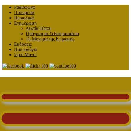
Ραδιόφωνο
Πολυμέσα
Περιοδικά
Ενημέρωση
Δελτία Τύπου
Πρόγραμμα Σεβασμιωτάτου
Το Μήνυμα της Κυριακής
Εκδόσεις
Ημερολόγια
Ιεραί Μοναί