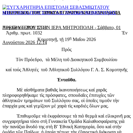
«ΠΑΡΡΗΣΙΑ» ΤΗΣ ΙΕΡΑΣ ΜΗΤΡΟΠΟΛΕΩΣ
Η ΠΡΟΟΔΟΣ ΤΟΥ ΤΙΜΙΟΥ ΣΤΑΥΡΟΥ ΚΑΙ ΧΕΙΡΟΤΟΝΙΑ
-
Δευτέρα, 03
Αυγούστου 2026 12:43
ΠΡΕΣΒΥΤΕΡΟΥ ΣΤΗΝ ΙΕΡΑ ΜΗΤΡΟΠΟΛΗ
-
Σάββατο, 01
Ἀριθμ. πρωτ. 1032 Ἐν
ῃ
Κομοτηνῇ, τῇ 19
Μαΐου 2026
Αυγούστου 2026 12:14
Πρός
Τὸν Πρόεδρο, τὰ Μέλη τοῦ Διοικητικοῦ Συμβουλίου
καί τούς Ἀθλητές τοῦ Ἀθλητικοῦ Συλλόγου Γ. Α. Σ. Κομοτηνῆς
Ἐνταῦθα.
Μὲ αἰσθήματα βαθιᾶς ἱκανοποιήσεως καί χαρᾶς
πληροφορηθήκαμε τὶς πρόσφατες, σπουδαῖες ἐπιτυχίες τῶν
ἀθλητικῶν τμημάτων τοῦ Συλλόγου σας, οἱ ὁποῖες τιμοῦν τὴν
ἐπαρχία μας καὶ γεμίζουν μὲ χαρὰ τὶς καρδιὲς ὅλων μας.
Ἐπιθυμοῦμε νὰ ἐκφράσουμε τὰ πιὸ θερμὰ καὶ εἰλικρινῆ μας
συγχαρητήρια τόσο στὴ Γυναικεία Ὁμάδα Καλαθοσφαίρισης γιὰ
τὴν πανάξια ἄνοδό της στὴ Β' Ἐθνικὴ Κατηγορία, ὃσο καὶ στὴν
ὁμάδα τῶν Παίδων, ἡ ὁποία πέτυχε τὴν ἐξαιρετικὴ διάκριση νὰ