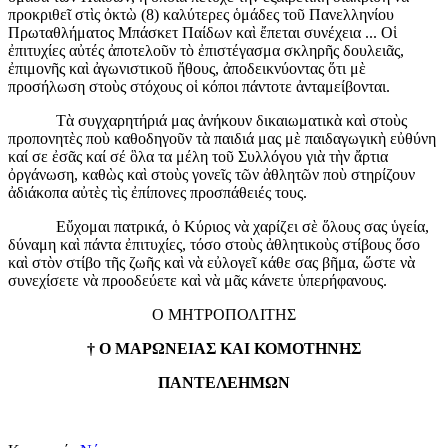
προκριθεῖ στὶς ὀκτὼ (8) καλύτερες ὁμάδες τοῦ Πανελληνίου
Πρωταθλήματος Μπάσκετ Παίδων καὶ ἔπεται συνέχεια ... Οἱ
ἐπιτυχίες αὐτές ἀποτελοῦν τὸ ἐπιστέγασμα σκληρῆς δουλειᾶς,
ἐπιμονῆς καὶ ἀγωνιστικοῦ ἤθους, ἀποδεικνύοντας ὅτι μὲ
προσήλωση στοὺς στόχους οἱ κόποι πάντοτε ἀνταμείβονται.
Τὰ συγχαρητήριά μας ἀνήκουν δικαιωματικὰ καὶ στοὺς
προπονητὲς ποὺ καθοδηγοῦν τὰ παιδιά μας μὲ παιδαγωγικὴ εὐθύνη
καί σε ἐσᾶς καί σέ ὃλα τα μέλη τοῦ Συλλόγου γιὰ τὴν ἄρτια
ὀργάνωση, καθὼς καὶ στοὺς γονεῖς τῶν ἀθλητῶν ποὺ στηρίζουν
ἀδιάκοπα αὐτὲς τὶς ἐπίπονες προσπάθειές τους.
Εὔχομαι πατρικά, ὁ Κύριος νὰ χαρίζει σὲ ὅλους σας ὑγεία,
δύναμη καὶ πάντα ἐπιτυχίες, τόσο στοὺς ἀθλητικοὺς στίβους ὅσο
καὶ στὸν στίβο τῆς ζωῆς καὶ νὰ εὐλογεῖ κάθε σας βῆμα, ὥστε νὰ
συνεχίσετε νὰ προοδεύετε καὶ νὰ μᾶς κάνετε ὑπερήφανους.
Ο ΜΗΤΡΟΠΟΛΙΤΗΣ
†
Ο ΜΑΡΩΝΕΙΑΣ ΚΑΙ ΚΟΜΟΤΗΝΗΣ
ΠΑΝΤΕΛΕΗΜΩΝ