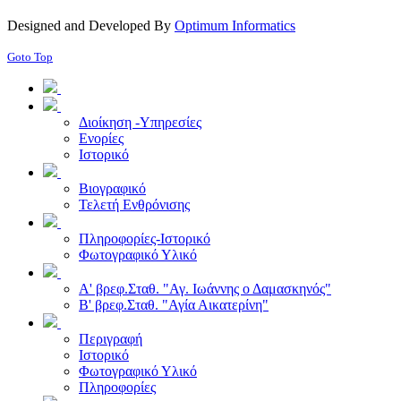
Designed and Developed By
Optimum Informatics
Goto Top
Διοίκηση -Υπηρεσίες
Ενορίες
Ιστορικό
Βιογραφικό
Τελετή Ενθρόνισης
Πληροφορίες-Ιστορικό
Φωτογραφικό Υλικό
Α' βρεφ.Σταθ. "Αγ. Ιωάννης ο Δαμασκηνός"
Β' βρεφ.Σταθ. "Αγία Αικατερίνη"
Περιγραφή
Ιστορικό
Φωτογραφικό Υλικό
Πληροφορίες