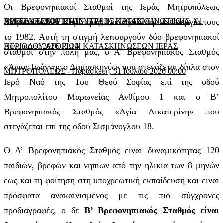
Οι Βρεφονηπιακοί Σταθμοί της Ιεράς Μητροπόλεως
Αυγούστου 2026 12:43
ΠΡΕΣΒΥΤΕΡΟΥ ΣΤΗΝ ΙΕΡΑ ΜΗΤΡΟΠΟΛΗ
ΛΗΞΗ ΚΑΙ ΕΟΡΤΗ ΔΕΥΤΕΡΗΣ ΚΑΤΑΣΚΗΝΩΤΙΚΗΣ
Μαρωνείας και Κομοτηνής ξεκίνησαν την λειτουργία τους
-
Σάββατο, 01
το 1982. Αυτή τη στιγμή λειτουργούν δύο βρεφονηπιακοί
Αυγούστου 2026 12:14
ΠΕΡΙΟΔΟΥ ΑΓΟΡΙΩΝ ΚΑΤΑΣΚΗΝΩΣΕΩΝ ΙΕΡΑΣ
σταθμοί στην πόλη μας, ο Α’ Βρεφονηπιακός Σταθμός
«Άγιος Ιωάννης ο Δαμασκηνός» που στεγάζεται δίπλα στον
ΜΗΤΡΟΠΟΛΕΩΣ
-
Παρασκευή, 31 Ιουλίου 2026 00:00
Ιερό Ναό της Του Θεού Σοφίας επί της οδού
Μητροπολίτου Μαρωνείας Ανθίμου 1 και ο Β’
Βρεφονηπιακός Σταθμός «Αγία Αικατερίνη» που
στεγάζεται επί της οδού Σισμάνογλου 18.
Ο Α’ Βρεφονηπιακός Σταθμός είναι δυναμικότητας 120
παιδιών, βρεφών και νηπίων από την ηλικία των 8 μηνών
έως και τη φοίτηση στη υποχρεωτική εκπαίδευση και είναι
πρόσφατα ανακαινισμένος με τις πιο σύγχρονες
προδιαγραφές, ο δε
Β’ Βρεφονηπιακός Σταθμός είναι