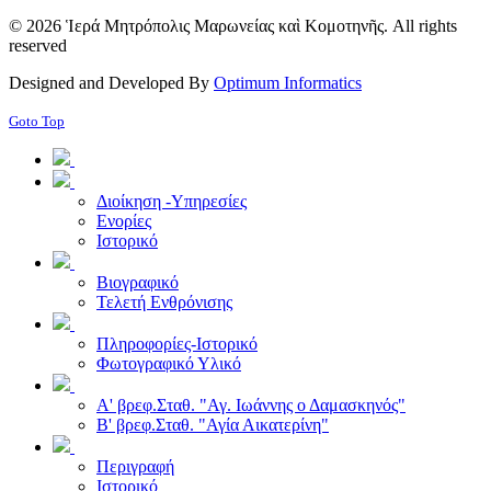
© 2026 Ἱερά Μητρόπολις Μαρωνείας καὶ Κομοτηνῆς. All rights
reserved
Designed and Developed By
Optimum Informatics
Goto Top
Διοίκηση -Υπηρεσίες
Ενορίες
Ιστορικό
Βιογραφικό
Τελετή Ενθρόνισης
Πληροφορίες-Ιστορικό
Φωτογραφικό Υλικό
Α' βρεφ.Σταθ. "Αγ. Ιωάννης ο Δαμασκηνός"
Β' βρεφ.Σταθ. "Αγία Αικατερίνη"
Περιγραφή
Ιστορικό