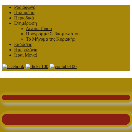
Ραδιόφωνο
Πολυμέσα
Περιοδικά
Ενημέρωση
Δελτία Τύπου
Πρόγραμμα Σεβασμιωτάτου
Το Μήνυμα της Κυριακής
Εκδόσεις
Ημερολόγια
Ιεραί Μοναί