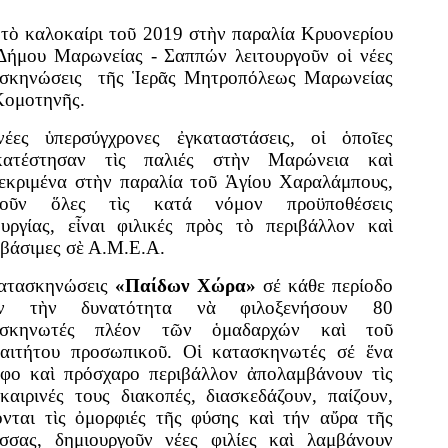
τὸ καλοκαίρι τοῦ 2019 στὴν παραλία Κρυονερίου
Δήμου Μαρωνείας - Σαππών λειτουργοῦν οἱ νέες
σκηνώσεις τῆς Ἱερᾶς Μητροπόλεως Μαρωνείας
Κομοτηνῆς.
έες ὑπερσύγχρονες ἐγκαταστάσεις, οἱ ὁποῖες
ικατέ­στησαν τὶς παλιές στὴν Μαρώνεια καὶ
εκριμένα στὴν παραλία τοῦ Ἁγίου Χαραλάμπους,
ροῦν ὅλες τὶς κατά νόμον προϋπο­θέσεις
ουργίας, εἶναι φιλικές πρὸς τὸ περιβάλλον καὶ
βάσιμες σὲ Α.Μ.Ε.Α.
ατασκηνώσεις
«Παίδων Χώρα»
σέ κάθε περίοδο
υν τὴν δυνατότητα νὰ φιλοξενήσουν 80
ασκηνωτές πλέον τῶν ὁμαδαρχών καὶ τοῦ
αιτήτου προσωπικοῦ. Οἱ κατασκηνωτές σέ ἕνα
φο καὶ πρόσχαρο περιβάλλον ἀπολαμβάνουν τὶς
και­ρινές τους διακοπές, διασκεδάζουν, παίζουν,
ονται τὶς ὀμορφιές τῆς φύσης καὶ τήν αὔρα τῆς
σσας, δημιουργοῦν νέες φιλίες καὶ λαμβάνουν