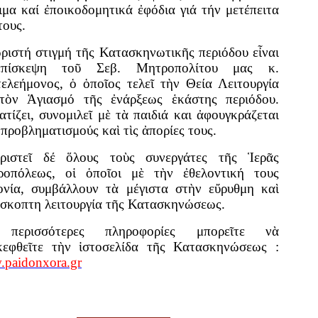
ιμα καί ἐποικοδομητικά ἐφόδια γιά τήν μετέπειτα
τους.
ριστή στιγμή τῆς Κατασκηνωτικῆς περιόδου εἶναι
πίσκεψη τοῦ Σεβ. Μητροπολίτου μας κ.
ελεήμονος, ὁ ὁποῖος τελεῖ τὴν Θεία Λειτουργία
τὸν Ἁγιασμό τῆς ἐνάρξεως ἑκάστης περιόδου.
ατίζει, συνομιλεῖ μὲ τὰ παιδιά και ἀφουγκράζεται
 προβληματισμούς καὶ τὶς ἀπορίες τους.
ριστεῖ δέ ὅλους τοὺς συνεργάτες τῆς Ἱερᾶς
οπόλεως, οἱ ὁποῖοι μὲ τὴν ἐθελοντική τους
ονία, συμβάλλουν τὰ μέγιστα στὴν εὔρυθμη καὶ
σκοπτη λειτουργία τῆς Κατασκηνώσεως.
 περισσότερες πληροφορίες μπορεῖτε νὰ
κεφθεῖτε τὴν ἱστοσελίδα τῆς Κατασκηνώσεως :
paidonxora.gr