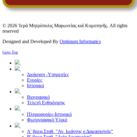
© 2026 Ἱερά Μητρόπολις Μαρωνείας καὶ Κομοτηνῆς. All rights
reserved
Designed and Developed By
Optimum Informatics
Goto Top
Διοίκηση -Υπηρεσίες
Ενορίες
Ιστορικό
Βιογραφικό
Τελετή Ενθρόνισης
Πληροφορίες-Ιστορικό
Φωτογραφικό Υλικό
Α' βρεφ.Σταθ. "Αγ. Ιωάννης ο Δαμασκηνός"
Β' βρεφ.Σταθ. "Αγία Αικατερίνη"