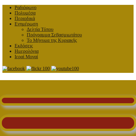
Ραδιόφωνο
Πολυμέσα
Περιοδικά
Ενημέρωση
Δελτία Τύπου
Πρόγραμμα Σεβασμιωτάτου
Το Μήνυμα της Κυριακής
Εκδόσεις
Ημερολόγια
Ιεραί Μοναί