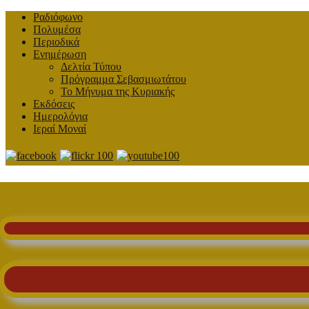
Ραδιόφωνο
Πολυμέσα
Περιοδικά
Ενημέρωση
Δελτία Τύπου
Πρόγραμμα Σεβασμιωτάτου
Το Μήνυμα της Κυριακής
Εκδόσεις
Ημερολόγια
Ιεραί Μοναί