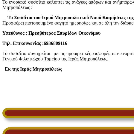
Το ενοριακό συσσίτιο καλύπτει τις ανάγκες απόρων και ανήμπορων
Μητροπόλεως :
Το Συσσίτιο του Ιερού Μητροπολιτικού Ναού Κοιμήσεως τη
Προσφέρει πιστοποιημένο φαγητό ημερησίως και σε όλη την διάρκει
Υπεύθυνος : Πρεσβύτερος Σπυρίδων Οικονόμου
Τηλ. Επικοινωνίας :6936809116
Το συσσίτιο συντηρείται με τις προαιρετικές εισφορές των ενορι
Γενικού Φιλοπτώχου Ταμείου της Ιεράς Μητροπόλεως.
Εκ της Ιεράς Μητροπόλεως