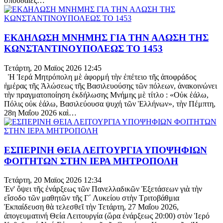
σπουδαῖες…
ΕΚΔΗΛΩΣΗ ΜΝΗΜΗΣ ΓΙΑ ΤΗΝ ΑΛΩΣΗ ΤΗΣ
ΚΩΝΣΤΑΝΤΙΝΟΥΠΟΛΕΩΣ ΤΟ 1453
Τετάρτη, 20 Μαϊος 2026 12:45
Ἡ Ἱερά Μητρόπολη μὲ ἀφορμή τὴν ἐπέτειο τῆς ἀποφράδος
ἡμέρας τῆς Ἁλώσεως τῆς Βασιλευούσης τῶν πόλεων, ἀνακοινώνει
τὴν πραγματοποίηση ἐκδήλωσης Μνήμης μὲ τίτλο : «Οὐκ ἑάλω,
Πόλις οὐκ ἑάλω, Βασιλεύουσα ψυχή τῶν Ἑλλήνων», τὴν Πέμπτη,
28η Μαΐου 2026 καὶ…
ΕΣΠΕΡΙΝΗ ΘΕΙΑ ΛΕΙΤΟΥΡΓΙΑ ΥΠΟΨΗΦΙΩΝ
ΦΟΙΤΗΤΩΝ ΣΤΗΝ ΙΕΡΑ ΜΗΤΡΟΠΟΛΗ
Τετάρτη, 20 Μαϊος 2026 12:34
Ἐν' ὄψει τῆς ἐνάρξεως τῶν Πανελλαδικῶν Ἐξετάσεων γιὰ τὴν
εἴσοδο τῶν μαθητῶν τῆς Γ΄ Λυκείου στὴν Τριτοβάθμια
Ἐκπαίδευση θὰ τελεσθεῖ τὴν Τετάρτη, 27 Μαΐου 2026,
ἀπογευματινή Θεία Λειτουργία (ὥρα ἐνάρξεως 20:00) στὸν Ἱερό