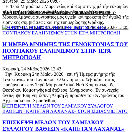
Δευτέρα, 25 Μαϊος 2026 09:07
Ἡ Ἱερά Μητρόπολις Μαρωνείας καί Κομοτηνῆς μέ τήν εὐκαιρίαν
τῆς ἑορτῆς τοῦ Κουρμπᾶν Μπαϊράμ εὔχεται σέ ὅλους τούς
ΜΗΤΡΟΠΟΛΕΩΣ
ΙΕΡΑΣ ΜΗΤΡΟΠΟΛΕΩΣ
ΚΑΛΟΚΑΙΡΙΝΕΣ ΕΥΧΕΣ ΑΠΟ ΤΑ ΠΑΙΔΙΑ ΤΩΝ
-
Παρασκευή, 31 Ιουλίου 2026 00:00
-
Πέμπτη, 30 Ιουλίου 2026 00:57
Μουσουλμάνους συντοπίτες μας ὑγιεία καί προκοπή ἐπ’ ἀγαθῷ τῆς
εἰρηνικῆς συμβιώσεως καί τῆς εὐημερίας τῆς Θράκης.
ΒΡΕΦΟΝΗΠΙΑΚΩΝ ΣΤΑΘΜΩΝ
-
Τρίτη, 28 Ιουλίου 2026 13:05
Η ΗΜΕΡΑ ΜΝΗΜΗΣ ΤΗΣ ΓΕΝΟΚΤΟΝΙΑΣ ΤΟΥ
ΠΟΝΤΙΑΚΟΥ ΕΛΛΗΝΙΣΜΟΥ ΣΤΗΝ ΙΕΡΑ
ΜΗΤΡΟΠΟΛΗ
Κυριακή, 24 Μαϊος 2026 12:43
Τήν Κυριακή 24η Μαΐου 2026, ἐπί τῇ Ἡμέρᾳ μνήμης τῆς
Γενοκτονίας τοῦ Ποντιακοῦ Ἑλληνισμοῦ, ὁ Σεβασμιώτατος
ἱερούργησε στόν Ἱερό Μητροπολιτικό Ναό Κοιμήσεως τῆς
Θεοτόκου Κομοτηνῆς καί ἐτέλεσε Μνημόσυνο. Ἐν συνεχείᾳ,
ἀνέπεμψε Ἐπιμνημόσυνη Δέηση ἒμπροσθεν τοῦ Ἀνδριάντος τοῦ
Ἀρχιεπισκόπου Χρυσάνθου,…
ΕΠΙΣΚΕΨΗ ΜΕΛΩΝ ΤΟΥ ΣΑΜΙΑΚΟΥ
ΣΥΛΛΟΓΟΥ ΒΑΘΕΩΝ «ΚΑΠΕΤΑΝ ΛΑΧΑΝΑΣ»