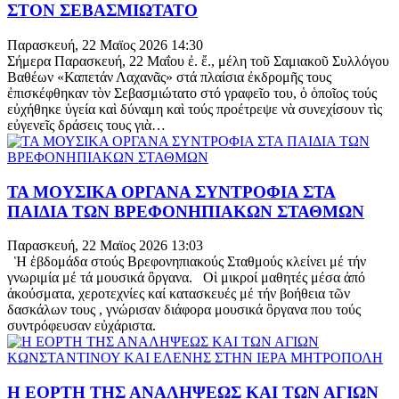
ΣΤΟΝ ΣΕΒΑΣΜΙΩΤΑΤΟ
Παρασκευή, 22 Μαϊος 2026 14:30
Σήμερα Παρασκευή, 22 Μαΐου ἐ. ἔ., μέλη τοῦ Σαμιακοῦ Συλλόγου
Βαθέων «Καπετάν Λαχανᾶς» στά πλαίσια ἐκδρομῆς τους
ἐπισκέφθηκαν τὸν Σεβασμιώτατο στό γραφεῖο του, ὁ ὁποῖος τούς
εὐχήθηκε ὑγεία καὶ δύναμη καὶ τούς προέτρεψε νὰ συνεχίσουν τὶς
εὐγενεῖς δράσεις τους γιὰ…
ΤΑ ΜΟΥΣΙΚΑ ΟΡΓΑΝΑ ΣΥΝΤΡΟΦΙΑ ΣΤΑ
ΠΑΙΔΙΑ ΤΩΝ ΒΡΕΦΟΝΗΠΙΑΚΩΝ ΣΤΑΘΜΩΝ
Παρασκευή, 22 Μαϊος 2026 13:03
Ἡ ἑβδομάδα στούς Βρεφονηπιακούς Σταθμούς κλείνει μέ τήν
γνωριμία μέ τά μουσικά ὂργανα. Οἱ μικροί μαθητές μέσα ἀπό
ἀκούσματα, χεροτεχνίες καί κατασκευές μέ τήν βοήθεια τῶν
δασκάλων τους , γνώρισαν διάφορα μουσικά ὂργανα που τούς
συντρόφευσαν εὐχάριστα.
Η ΕΟΡΤΗ ΤΗΣ ΑΝΑΛΗΨΕΩΣ ΚΑΙ ΤΩΝ ΑΓΙΩΝ