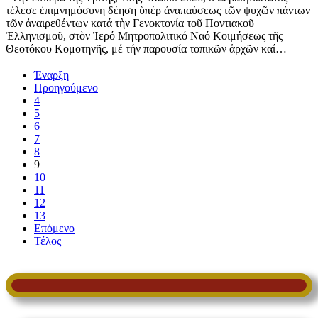
τέλεσε ἐπιμνημόσυνη δέηση ὑπέρ ἀναπαύσεως τῶν ψυχῶν πάντων
τῶν ἀναιρεθέντων κατά τὴν Γενοκτονία τοῦ Ποντιακοῦ
Ἑλληνισμοῦ, στὸν Ἱερό Μητροπολιτικό Ναό Κοιμήσεως τῆς
Θεοτόκου Κομοτηνῆς, μέ τήν παρουσία τοπικῶν ἀρχῶν καί…
Έναρξη
Προηγούμενο
4
5
6
7
8
9
10
11
12
13
Επόμενο
Τέλος