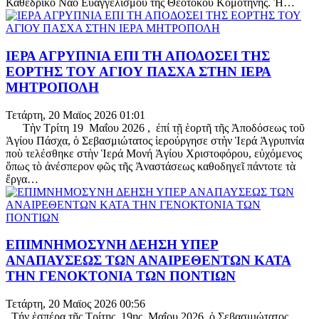
Καθεδρικό Ναό Εὐαγγελισμοῦ τῆς Θεοτόκου Κομοτηνῆς. Ἡ…
ΙΕΡΑ ΑΓΡΥΠΝΙΑ ΕΠΙ ΤΗ ΑΠΟΔΟΣΕΙ ΤΗΣ
ΕΟΡΤΗΣ ΤΟΥ ΑΓΙΟΥ ΠΑΣΧΑ ΣΤΗΝ ΙΕΡΑ
ΜΗΤΡΟΠΟΛΗ
Τετάρτη, 20 Μαϊος 2026 01:01
Τὴν Τρίτη 19 Μαΐου 2026 , ἐπί τῇ ἑορτῆ τῆς Ἀποδόσεως τοῦ
Ἁγίου Πάσχα, ὁ Σεβασμιώτατος ἱερούργησε στὴν Ἱερά Ἀγρυπνία
ποὺ τελέσθηκε στὴν Ἱερά Μονή Ἁγίου Χριστοφόρου, εὐχόμενος
ὅπως τὸ ἀνέσπερον φῶς τῆς Ἀναστάσεως καθοδηγεῖ πάντοτε τὰ
ἔργα…
ΕΠΙΜΝΗΜΟΣΥΝΗ ΔΕΗΣΗ ΥΠΕΡ
ΑΝΑΠΑΥΣΕΩΣ ΤΩΝ ΑΝΑΙΡΕΘΕΝΤΩΝ ΚΑΤΑ
ΤΗΝ ΓΕΝΟΚΤΟΝΙΑ ΤΩΝ ΠΟΝΤΙΩΝ
Τετάρτη, 20 Μαϊος 2026 00:56
Τήν ἑσπέρα τῆς Τρίτης, 19ης Μαΐου 2026, ὁ Σεβασμιώτατος