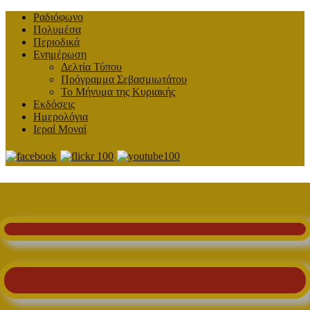
Ραδιόφωνο
Πολυμέσα
Περιοδικά
Ενημέρωση
Δελτία Τύπου
Πρόγραμμα Σεβασμιωτάτου
Το Μήνυμα της Κυριακής
Εκδόσεις
Ημερολόγια
Ιεραί Μοναί