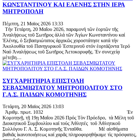
ΚΩΝΣΤΑΝΤΙΝΟΥ ΚΑΙ ΕΛΕΝΗΣ ΣΤΗΝ ΙΕΡΑ
ΜΗΤΡΟΠΟΛΗ
Πέμπτη, 21 Μαϊος 2026 13:33
Τήν Τετάρτη, 20 Μαΐου 2026, παραμονή τῶν ἑορτῶν τῆς
Ἀναλήψεως τοῦ Σωτῆρος ἀλλά τῶν Ἁγίων Κωνσταντίνου καί
Ἑλένης, ὁ Σεβασμιώτατος ἀρχικῶς χοροστάτησε κατά τήν
Ἀκολουθία τοῡ Πανηγυρικοῦ Ἑσπερινοῦ στόν ἑορτάζοντα Ἱερό
Ναό Ἀναλήψεως τοῦ Σωτῆρος Ἀετοκορυφῆς. Ἐν συνεχείᾳ
μέτεβη…
ΣΥΓΧΑΡΗΤΗΡΙΑ ΕΠΙΣΤΟΛΗ
ΣΕΒΑΣΜΙΩΤΑΤΟΥ ΜΗΤΡΟΠΟΛΙΤΟΥ ΣΤΟ
Γ.Α.Σ. ΠΑΙΔΩΝ ΚΟΜΟΤΗΝΗΣ
Τετάρτη, 20 Μαϊος 2026 13:03
Ἀριθμ. πρωτ. 1032 Ἐν
Κομοτηνῇ, τῇ 19ῃ Μαΐου 2026 Πρός Τὸν Πρόεδρο, τὰ Μέλη τοῦ
Διοικητικοῦ Συμβουλίου καί τούς Ἀθλητές τοῦ Ἀθλητικοῦ
Συλλόγου Γ. Α. Σ. Κομοτηνῆς Ἐνταῦθα. Μὲ αἰσθήματα
βαθιᾶς ἱκανοποιήσεως καί χαρᾶς πληροφορηθήκαμε τὶς πρόσφατες,